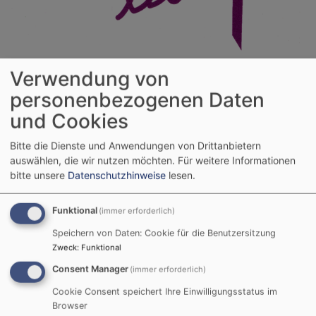
Evang.-Luth. Kirchengemeinde
Verwendung von
Feucht
personenbezogenen Daten
und Cookies
Hauptnavigation
Bitte die Dienste und Anwendungen von Drittanbietern
auswählen, die wir nutzen möchten.
Für weitere Informationen
Startseite
Über uns
Kirchen
bitte unsere
Datenschutzhinweise
lesen.
Funktional
(immer erforderlich)
Kirchen
Speichern von Daten: Cookie für die Benutzersitzung
Zweck
:
Funktional
Consent Manager
(immer erforderlich)
Unsere Gottesdienste feiern wir in der St.
Cookie Consent speichert Ihre Einwilligungsstatus im
Jakobskirche in Feucht und in der Heilig-
Browser