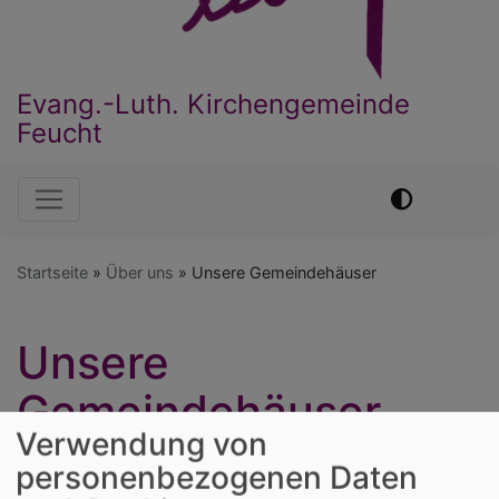
Evang.-Luth. Kirchengemeinde
Feucht
Hauptnavigation
Startseite
Über uns
Unsere Gemeindehäuser
Unsere
Gemeindehäuser
Verwendung von
personenbezogenen Daten
Das Leben einer Kirchengemeinde