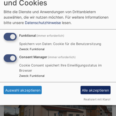
und Cookies
braucht Räume, in denen sich Menschen
Bitte die Dienste und Anwendungen von Drittanbietern
begegnen können. Neben den
auswählen, die wir nutzen möchten.
Für weitere Informationen
Kirchengebäuden gibt es
bitte unsere
Datenschutzhinweise
lesen.
Gemeindehäuser, in denen unser
Funktional
(immer erforderlich)
Gemeindeleben stattfindet und in denen
Speichern von Daten: Cookie für die Benutzersitzung
sich Junge un Alte, Kleine und Große,
Zweck
:
Funktional
Männer und Frauen zum singen, basteln,
Consent Manager
(immer erforderlich)
diskutieren, spielen, musizieren, lernen,
Cookie Consent speichert Ihre Einwilligungsstatus im
feiern und beten treffen.
Browser
Zweck
:
Funktional
GEMEINDEHAUS FEUCHT
Auswahl akzeptieren
Alle akzeptieren
Realisiert mit Klaro!